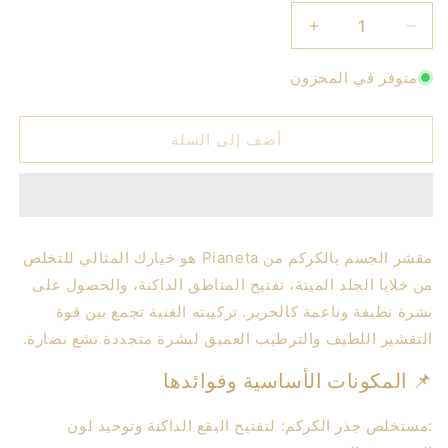
تقليل
زيادة
الكمية
الكمية
متوفر في المخزون
لـ
لـ
مقشر
مقشر
الجسم
الجسم
أضف إلى السلة
بالكركم
بالكركم
مقشر الجسم بالكركم من Pianeta هو خيارك المثالي للتخلص
من خلايا الجلد الميتة، تفتيح المناطق الداكنة، والحصول على
بشرة نظيفة وناعمة كالحرير. تركيبته الغنية تجمع بين قوة
التقشير اللطيف والترطيب العميق لبشرة متجددة تشع نضارة.
📌 المكونات الأساسية وفوائدها
:مستخلص جذر الكركم: لتفتيح البقع الداكنة وتوحيد لون