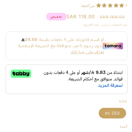
1 مراجعة
سعر
سعر
118.00 SAR
تخفيض
169.00 SAR
عادي
البيع
يتم احتساب
الشحن
عند الخروج.
size
250 ml
كمية
كمية