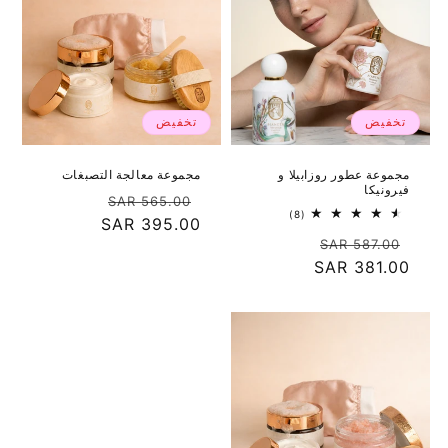
ة
:
تخفيض
تخفيض
مجموعة عطور روزابيلا و
مجموعة معالجة التصبغات
فيرونيكا
سعر
سعر
565.00 SAR
8
(8)
عادي
395.00 SAR
البيع
إجمالي
سعر
سعر
المراجعات
587.00 SAR
عادي
381.00 SAR
البيع