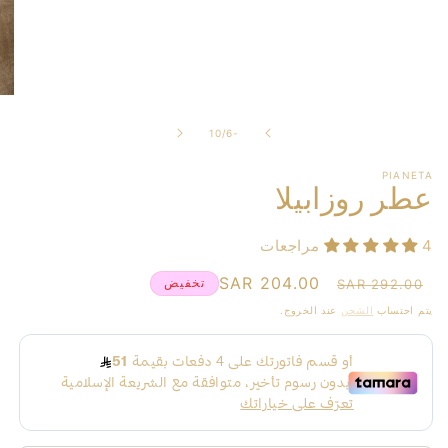
ل
10
/
-6
PIANETA
عطر روزابيلا
4 مراجعات
سعر
سعر
204.00 SAR
تخفيض
292.00 SAR
عادي
البيع
يتم احتساب
الشحن
عند الخروج.